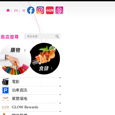
|
|
EN
簡
電影
泊車資訊
展覽場地
GLOW Rewards