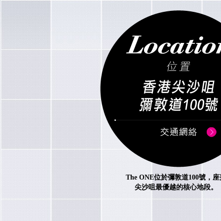
The ONE位於彌敦道100號，
尖沙咀最優越的核心地段。