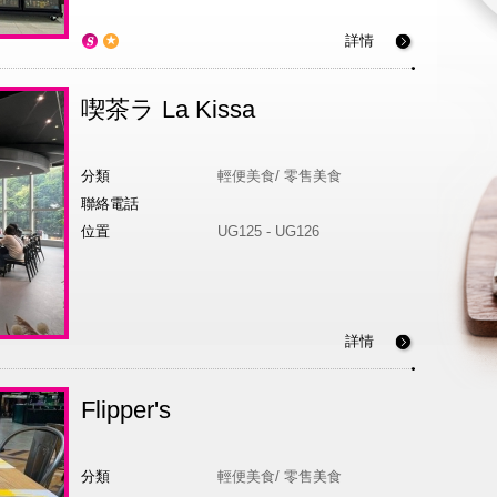
詳情
喫茶ラ La Kissa
分類
輕便美食/ 零售美食
聯絡電話
位置
UG125 - UG126
詳情
Flipper's
分類
輕便美食/ 零售美食