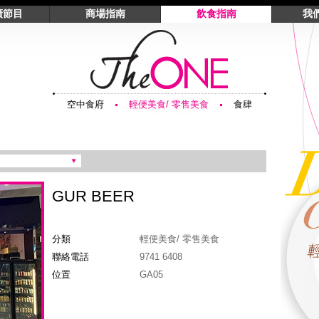
廣節目
商場指南
飲食指南
我
目
商舖列表
空中食府
位置圖
ards
平面圖
輕便美食/ 零售美食
泊車資
與商戶名單
最新商舖
食肆
空中食府
輕便美食/ 零售美食
食肆
GUR BEER
分類
輕便美食/ 零售美食
聯絡電話
9741 6408
位置
GA05