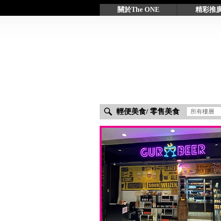
關於The ONE
精彩推
關於The ONE
最新推廣節
客戶服務及設施
GLOW Rew
商場禮券參
輕便美食/ 零售美食
所有樓層